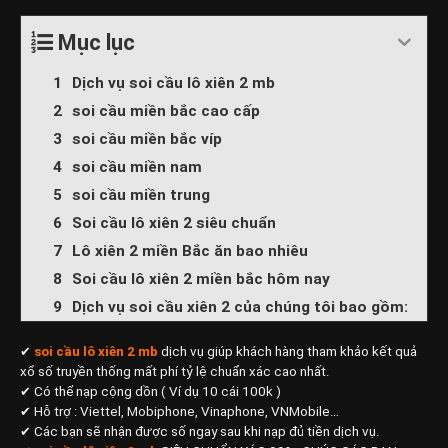
Mục lục
Dịch vụ soi cầu lô xiên 2 mb
soi cầu miền bắc cao cấp
soi cầu miền bắc víp
soi cầu miền nam
soi cầu miền trung
Soi cầu lô xiên 2 siêu chuẩn
Lô xiên 2 miền Bắc ăn bao nhiêu
Soi cầu lô xiên 2 miền bắc hôm nay
Dịch vụ soi cầu xiên 2 của chúng tôi bao gồm:
✔
soi cầu lô xiên 2 mb
dịch vụ giúp khách hàng tham khảo kết quả
xổ số truyền thống mất phí tỷ lệ chuẩn xác cao nhất.
✔ Có thể nạp cộng dồn ( Ví dụ 10 cái 100k )
✔ Hỗ trợ : Viettel, Mobiphone, Vinaphone, VNMobile…
✔ Các bạn sẽ nhận được số ngay sau khi nạp đủ tiền dịch vụ.