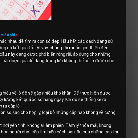
 miễn phí
«
khác nhau đề tìm ra con số đẹp. Hầu hết các cách đang sử
ng có kết quả tốt. Vì vậy, chúng tôi muốn giới thiệu đến
 cầu này đang được phổ biến rộng rãi, áp dụng cho những
 cầu hiệu quả dễ dàng trúng lớn không thể bỏ lỡ được nhé.
ng hiểu về lô đề sẽ gặp nhiều khó khăn. Để thực hiện được
ỹ lưỡng kết quả xổ số hàng ngày. Khi đó sẽ thống kê ra
n ra cặp lô
con số sao cho hợp lý, loại bỏ những cặp nào không về cơ hội
nơi yên tĩnh, không ai làm phiền. Tâm lý thỏa mái, không
 hơn người chơi cần tìm hiểu cách soi cầu của những cao thủ