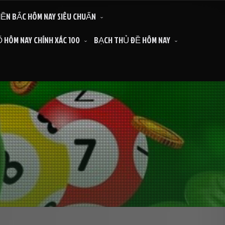
IỀN BẮC HÔM NAY SIÊU CHUẨN
 HÔM NAY CHÍNH XÁC 100
BẠCH THỦ ĐỀ HÔM NAY