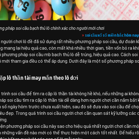
g pháp soi cầu bạch thủ lô chính xác cho người mới chơi
soi cầu xổ số miền bắc hôm nay
»
 người chơi lô đề đã sử dụng rất nhiều phương pháp soi cầu, dự đoán 
 mang lại hiệu quả cao, còn mất khá nhiều thời gian, tiền vốn bỏ ra khô
i phương pháp soi cầu mb bạch thủ lô dễ trúng, hiệu quả cao. Cách soi
i mới tham gia đều có thể áp dụng. Dưới đây là một số phương pháp soi
cặp lô thần tài may mắn theo lô dơi
trình soi cầu để tìm ra cặp lô thần tài không hề khó, nếu những ai khô
p soi cầu tìm ra cặp lô thần tài dễ dàng hơn người chơi cần nắm bắt k
 số ngày hôm trước chưa xuất hiện, sau đó sẽ đưa vào soi cầu để chọ
iêu đẹp. Trong quá trình soi cầu người chơi cần quan sát kỹ lưỡng các 
ởng.
iện phương pháp soi cầu này sao cho hiệu quả nhất người chơi cần một 
 những vấn đề nào mới có thể thực hiện một cách tốt nhất. Để hiểu rõ