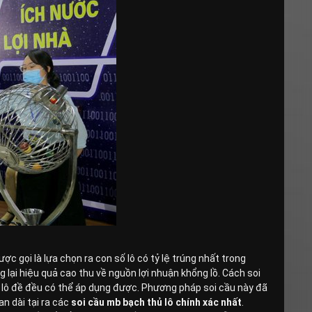
c gọi là lựa chọn ra con số lô có tỷ lệ trúng nhất trong
lại hiệu quả cao thu về nguồn lợi nhuận khổng lồ. Cách soi
 lô đề đều có thể áp dụng được. Phương pháp soi cầu này đã
n dài tại ra các
soi cầu mb bạch thủ lô chính xác nhất
.