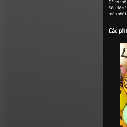
Để có thể
Sâu đó sẽ 
mắn nhất.
Các ph