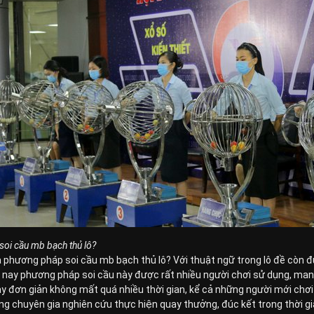
 soi cầu mb bạch thủ lô?
 phương pháp soi cầu mb bạch thủ lô? Với thuật ngữ trong lô đề còn đượ
 nay phương pháp soi cầu này được rất nhiều người chơi sử dụng, mang 
y đơn giản không mất quá nhiều thời gian, kể cả những người mới chơi
 chuyên gia nghiên cứu thực hiện quay thưởng, đúc kết trong thời gia