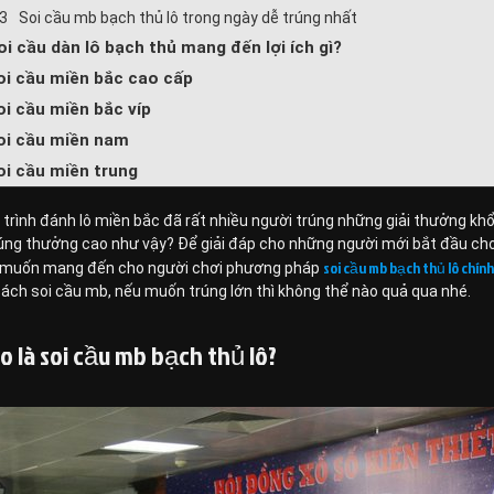
Soi cầu mb bạch thủ lô trong ngày dễ trúng nhất
oi cầu dàn lô bạch thủ mang đến lợi ích gì?
oi cầu miền bắc cao cấp
oi cầu miền bắc víp
oi cầu miền nam
oi cầu miền trung
trình đánh lô miền bắc đã rất nhiều người trúng những giải thưởng khổ
rúng thưởng cao như vậy? Để giải đáp cho những người mới bắt đầu chơi
soi cầu mb bạch thủ lô chín
 muốn mang đến cho người chơi phương pháp
cách soi cầu mb, nếu muốn trúng lớn thì không thể nào quả qua nhé.
 là soi cầu mb bạch thủ lô?