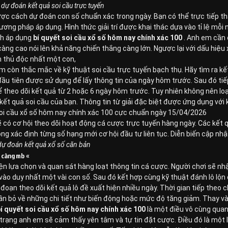
dự đoán kết quả soi cầu trực tuyến
ợc cách dự đoán con số chuẩn xác trong ngày. Bạn có thể trực tiếp tha
ơng pháp áp dụng. Hình thức giải trí được khai thác dựa vào tỉ lệ mỗi 
h áp dụng
bí quyết soi cầu xổ số hôm nay chính xác 100
. Anh em cần 
àng cao nói lên khả năng chiến thắng càng lớn. Ngược lại với dấu hiệu 
 thủ độc nhất một con,
m còn thắc mắc về kỹ thuật soi cầu trực tuyến bạch thụ. Hãy tìm ra k
đầu tiên được sử dụng để lấy thông tin của ngày hôm trước. Sau đó tiế
 theo dõi kết quả từ 2 hoặc 6 ngày hôm trước. Tuy nhiên không nên loại 
ết quả soi cầu của bạn. Thông tin từ giải đặc biệt được ứng dụng với 
soi cầu xổ số hôm nay chính xác 100 cực chuẩn ngày 15/04/2026
có cơ hội theo dõi hoạt động cá cược trực tuyến hàng ngày. Các kết qu
g xác định từng số hạng mới cơ hội đầu tư liên tục. Diễn biến cập nhật
dự đoán kết quả xổ số căn bản
 càng mb
«
ện lựa chọn và quan sát hàng loạt thông tin cá cược. Người chơi sẽ nhậ
vào duy nhất một vài con số. Sau đó kết hợp cùng kỹ thuật đánh lô lộ
 đoạn theo dõi kết quả lô đề xuất hiện nhiều ngày. Thời gian tiếp the
ần bỏ về những chi tiết như biến động hoặc mức độ tăng giảm. Thay vào
í quyết soi cầu xổ số hôm nay chính xác 100
là một điều vô cùng quan
trạng anh em sẽ cảm thấy yên tâm và tự tin đặt cược. Điều đó là một l