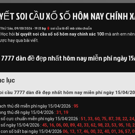
UYẾT SOI CẦU XỔ SỐ HÔM NAY CHÍNH X
Thứ Sáu, 09/01/2026 - 19:13
by
soi cầu lô đề mb siêu chuẩn
 Học hỏi
bí quyết soi cầu xổ số hôm nay chính xác 100
mà anh em nên 
ợc hay qua bài viết.
u 7777 dàn đề đẹp nhất hôm nay miễn phí ngày 1
c lục
oi cầu 7777 dàn đề đẹp nhất hôm nay miễn phí ngày 15/04/2
ạch thủ đề miễn phí ngày 15/04/2026 :
95
ong thủ đề ngày 15/04/2026 :
31, 19
 số cực chuẩn miễn phí ngày 15/04/2026 :
51, 33, 60, 75, 87, 38, 22, 24
 số ngày 15/04/2026 :
45, 16, 06, 00, 89, 43, 33, 62, 98, 23, 53, 95, 10, 2
 con số bất bại ngày 15/04/2026
06, 13, 17, 46, 00, 32, 40, 01, 36, 57, 0