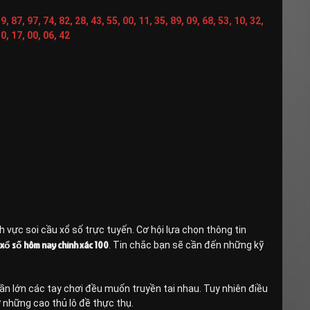
9, 87, 97, 74, 82, 28, 43, 55, 00, 11, 35, 89, 09, 68, 53, 10, 32,
10, 17, 00, 06, 42
h vực soi cầu xổ số trực tuyến. Cơ hội lựa chọn thông tin
 xổ số hôm nay chính xác 100
. Tin chắc bạn sẽ cần đến những kỹ
ần lớn các tay chơi đều muốn truyền tai nhau. Tuy nhiên điều
ừ những cao thủ lô đề thực thụ.