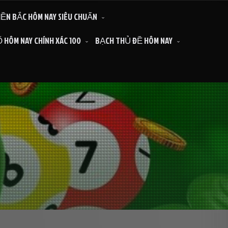
IỀN BẮC HÔM NAY SIÊU CHUẨN
 HÔM NAY CHÍNH XÁC 100
BẠCH THỦ ĐỀ HÔM NAY