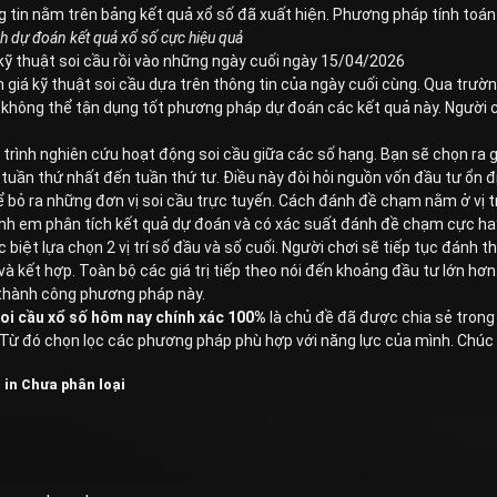
 tin nằm trên bảng kết quả xổ số đã xuất hiện. Phương pháp tính toán c
 dự đoán kết quả xổ số cực hiệu quả
kỹ thuật soi cầu rồi vào những ngày cuối ngày 15/04/2026
 giá kỹ thuật soi cầu dựa trên thông tin của ngày cuối cùng. Qua trườ
không thể tận dụng tốt phương pháp dự đoán các kết quả này. Người chơ
trình nghiên cứu hoạt động soi cầu giữa các số hạng. Bạn sẽ chọn ra 
 tuần thứ nhất đến tuần thứ tư. Điều này đòi hỏi nguồn vốn đầu tư ổn đ
 bỏ ra những đơn vị soi cầu trực tuyến. Cách đánh đề chạm nằm ở vị tr
 anh em phân tích kết quả dự đoán và có xác suất đánh đề chạm cực ha
c biệt lựa chọn 2 vị trí số đầu và số cuối. Người chơi sẽ tiếp tục đánh t
và kết hợp. Toàn bộ các giá trị tiếp theo nói đến khoảng đầu tư lớn h
thành công phương pháp này.
soi cầu xổ số hôm nay chính xác 100%
là chủ đề đã được chia sẻ trong
. Từ đó chọn lọc các phương pháp phù hợp với năng lực của mình. Chúc
 in Chưa phân loại