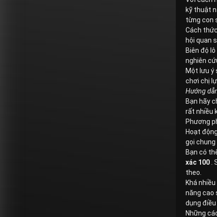
kỹ thuật n
từng con 
Cách thức
hội quan s
Biên độ lô
nghiên cứu
Một lưu ý 
chơi chị l
Hướng dẫn 
Bạn hãy ch
rất nhiều 
Phương ph
Hoạt động
gọi chung 
Bạn có th
xác 100
.
theo.
Khá nhiều
năng cao 
dụng điều 
Những cách