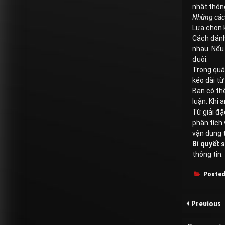
nhật thông
Những cách
Lựa chọn 
Cách đánh
nhau. Nếu 
đuôi.
Trong quá 
kéo dài từ
Bạn có thể
luận. Khi
Từ giải đặ
phân tích 
vận dụng 
Bí quyết 
thông tin
Posted
Previous