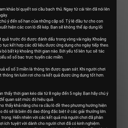
m khảo bí quyết soi cầu bạch thủ. Ngay từ cái tên đã nói lên
ngày.
chú ý đến số hạn của những cặp số. Tỷ lệ đầu tư cho con
xuất hiện các con lô đề kép. Bạn sẽ không thể áp dụng lối
ết quả trước đó được đánh dấu trong vòng vài ngày. Khoảng
p tục kết hợp các dữ liệu được ứng dụng cho ngày tiếp theo.
bỏ bất kỳ khoảng thời gian nào. Bởi yếu tố liên tục sẽ tác
kiểu xổ số bạc trực tuyến các miền.
ả xổ số 3 miền là thông tin được quan sát. Khi người chơi
 thông tin luôn rơi cho ra kết quả được ứng dụng tốt hơn.
n thấy thời gian kéo dài từ 8 ngày đến 5 ngày. Bạn hãy chú ý
n để quan sát mức độ hiệu quả.
o cho thấy khả năng cho ra cầu lô đề theo phương hướng hiện
 đó sẽ là biên độ dao động đặc biệt ở các giải thưởng lớn.
 trọng. Hiển nhiên với các kết quả mà người chơi đã phân
ợi ích tuyệt vời dành cho người chơi đã có kinh nghiệm.