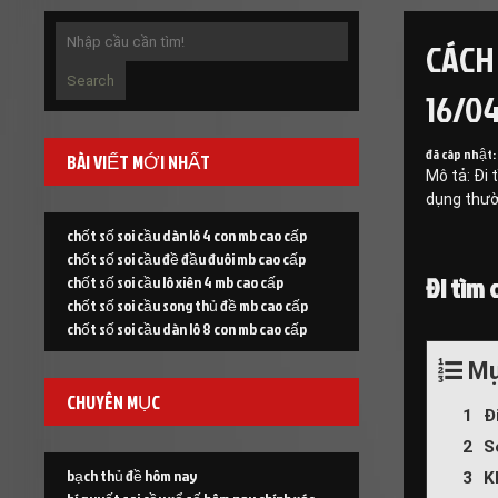
CÁCH
Search
16/0
đã câp nhật:
BÀI VIẾT MỚI NHẤT
Mô tả: Đi 
dụng thườ
chốt số soi cầu dàn lô 4 con mb cao cấp
chốt số soi cầu đề đầu đuôi mb cao cấp
Đi tìm
chốt số soi cầu lô xiên 4 mb cao cấp
chốt số soi cầu song thủ đề mb cao cấp
chốt số soi cầu dàn lô 8 con mb cao cấp
Mụ
CHUYÊN MỤC
Đ
S
bạch thủ đề hôm nay
K