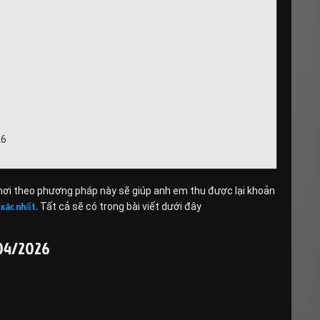
26
hơi theo phương pháp này sẽ giúp anh em thu được lại khoản
h xác nhất
. Tất cả sẽ có trong bài viết dưới đây
/04/2026