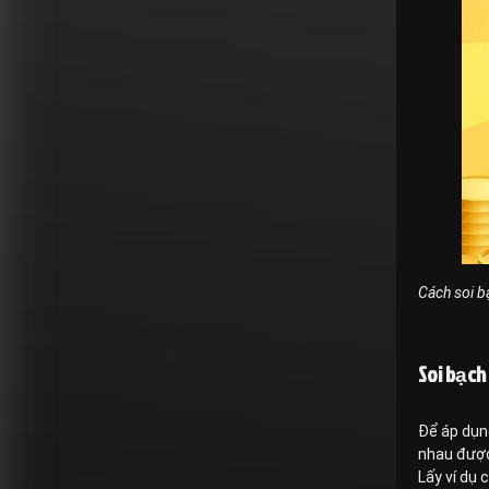
Cách soi b
Soi bạch
Để áp dụng
nhau được
Lấy ví dụ 