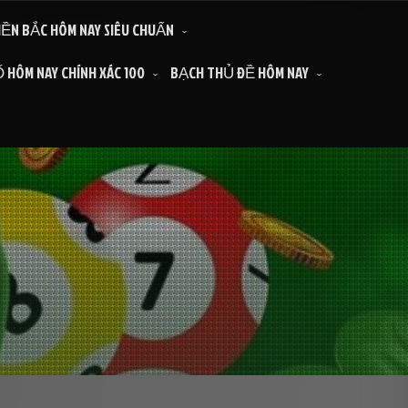
IỀN BẮC HÔM NAY SIÊU CHUẨN
 HÔM NAY CHÍNH XÁC 100
BẠCH THỦ ĐỀ HÔM NAY