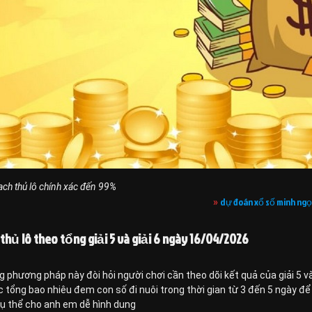
ạch thủ lô chính xác đến 99%
dự đoán xổ số minh ng
»
 thủ lô theo tổng giải 5 và giải 6 ngày 16/04/2026
 phương pháp này đòi hỏi người chơi cần theo dõi kết quả của giải 5 và g
 tổng bao nhiêu đem con số đi nuôi trong thời gian từ 3 đến 5 ngày để
cụ thể cho anh em dễ hình dung