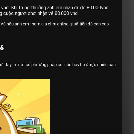
0 vnđ. Khi trúng thưởng anh em nhận được 80.000vnđ
ng cuộc người chơi nhận về 80.000 vnđ
 Và nếu anh em tham gia chơi online gì số tiền đó còn cao
26
ới đây là một số phương pháp soi cầu hay ho được nhiều cao