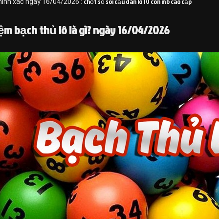
chốt số soi cầu dàn lô 10 con mb cao cấp
hính xác ngày 16/04/2026 :
iệm bạch thủ lô là gì? ngày 16/04/2026