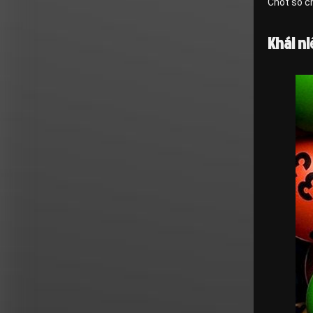
Chốt số c
Khái n