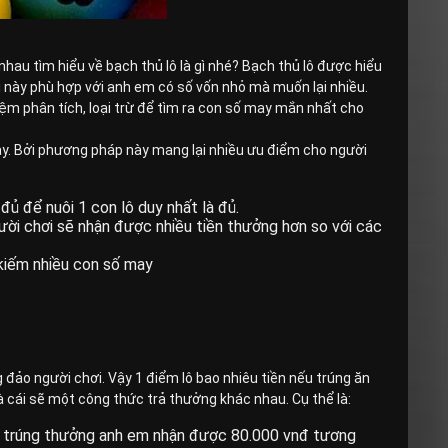
hau tìm hiểu về bạch thủ lô là gì nhé? Bạch thủ lô được hiểu
i này phù hợp với anh em có số vốn nhỏ mà muốn lại nhiều.
iệm phân tích, loại trừ để tìm ra con số may mắn nhất cho
ày. Bởi phương pháp này mang lại nhiều ưu điểm cho người
đủ để nuôi 1 con lô duy nhất là đủ.
gười chơi sẽ nhận được nhiều tiền thưởng hơn so với các
 kiếm nhiều con số may
đảo người chơi. Vậy 1 điểm lô bao nhiêu tiền nếu trúng ăn
 cái sẽ một công thức trả thưởng khác nhau. Cụ thể là:
đó trúng thưởng anh em nhận được 80.000 vnđ tương