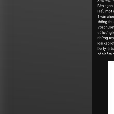
Khái niệm 
Bên cạnh 
Hiểu một 
1 ván chơi
thắng thu
Với phương
số lượng l
những tay 
loại kèo l
Do tỷ lệ 
bắc hôm 