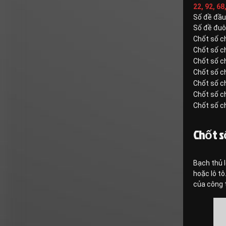
22, 92, 68,
Số đề đầu
Số đề đuô
Chốt số c
Chốt số c
Chốt số c
Chốt số c
Chốt số c
Chốt số c
Chốt số c
Chốt s
Bạch thủ l
hoặc lô tô
của công t