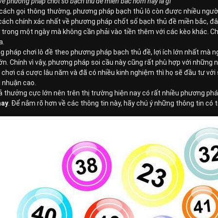
về phương pháp chốt số bạch thủ đề miền bắc hôm nay là gì
cách gọi thông thường, phương pháp bạch thủ lô còn được nhiều người 
cách chính xác nhất về phương pháp chốt số bạch thủ đề miền bắc, đây 
 trong một ngày mà không cần phải vào tiền thêm với các kèo khác. Chỉ
a.
 pháp chơi lô đề theo phương pháp bạch thủ đề, lợi ích lớn nhất mà ng
ớn. Chính vì vậy, phương pháp soi cầu này cũng rất phù hợp với những ng
chơi cá cược lâu năm và đã có nhiều kinh nghiệm thì họ sẽ đầu tư với 
ợi nhuận cao.
trả thưởng cực lớn nên trên thị trường hiện nay có rất nhiều phương p
nay
. Để nắm rõ hơn về các thông tin này, hãy chú ý những thông tin có 