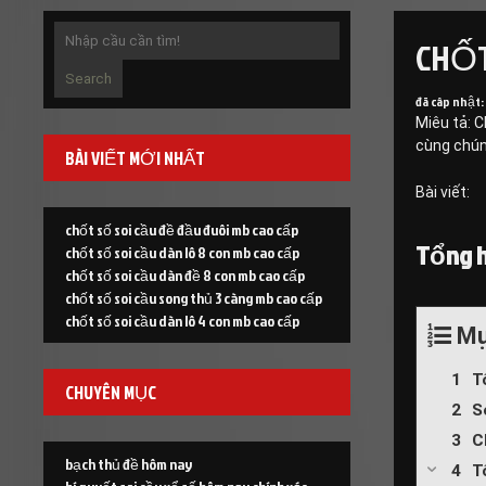
CHỐT
Search
đã câp nhật:
Miêu tả: 
cùng chúng
BÀI VIẾT MỚI NHẤT
Bài viết:
chốt số soi cầu đề đầu đuôi mb cao cấp
Tổng h
chốt số soi cầu dàn lô 8 con mb cao cấp
chốt số soi cầu dàn đề 8 con mb cao cấp
chốt số soi cầu song thủ 3 càng mb cao cấp
chốt số soi cầu dàn lô 4 con mb cao cấp
Mụ
T
CHUYÊN MỤC
S
C
bạch thủ đề hôm nay
T