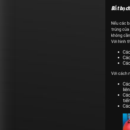
Bắt bạch
Nếu các bạ
trúng của 
không cần 
Với hình t
Các
Các
Các
Với cách 
Các
liê
Các
tiế
Các