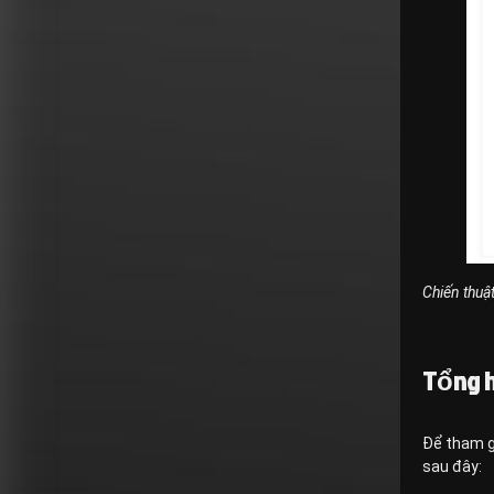
Chiến thuậ
Tổng h
Để tham g
sau đây: