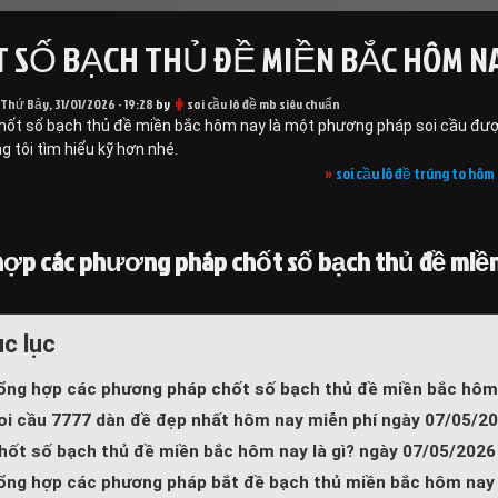
 SỐ BẠCH THỦ ĐỀ MIỀN BẮC HÔM NA
Thứ Bảy, 31/01/2026 - 19:28
by
soi cầu lô đề mb siêu chuẩn
Chốt số bạch thủ đề miền bắc hôm nay là một phương pháp soi cầu được
 tôi tìm hiểu kỹ hơn nhé.
soi cầu lô đề trúng to hôm
»
ợp các phương pháp chốt số bạch thủ đề miền
c lục
ổng hợp các phương pháp chốt số bạch thủ đề miền bắc hôm
oi cầu 7777 dàn đề đẹp nhất hôm nay miễn phí ngày 07/05/2
hốt số bạch thủ đề miền bắc hôm nay là gì? ngày 07/05/2026
ổng hợp các phương pháp bắt đề bạch thủ miền bắc hôm nay