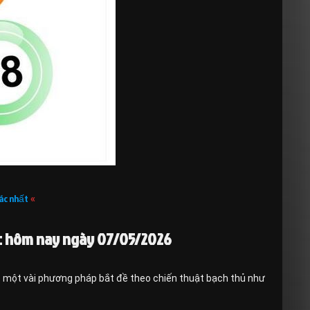
xác nhất
«
 hôm nay ngày 07/05/2026
o một vài phương pháp bắt đề theo chiến thuật bạch thủ như