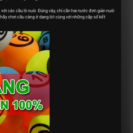
với các cầu lô nuôi. Đúng vậy, chỉ cần hai nước đơn giản nuôi
i hãy chơi cầu càng ở dạng lót cùng với những cặp số kết