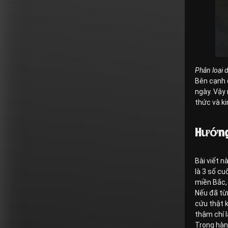
Phân loại 
Bên cạnh đ
ngày. Vậy
thức và ki
Hướng 
Bài viết 
là 3 số cu
miền Bắc,
Nếu đã từn
cứu thật k
thậm chí l
Trong hàn