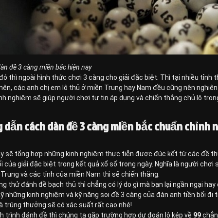
dàn đề 3 càng miền bắc hiện nay
ó thì ngoài hình thức chơi 3 càng cho giải đặc biệt. Thì tại nhiều tỉn
 nên, các anh chị em lô thủ ở miền Trung hay Nam đều cũng nên nghiên
nh nghiệm sẽ giúp người chơi tự tin áp dụng và chiến thắng chủ lô tro
dẫn cách dàn đề 3 càng miền bắc chuẩn chỉnh 
này sẽ tổng hợp những kinh nghiệm thực tiễn được đúc kết từ các đề t
ối của giải đặc biệt trong kết quả xổ số trong ngày. Nghĩa là người chơi
 Trung và các tỉnh của miền Nam thì sẽ chiến thắng.
g thử đánh đề bạch thủ thì chẳng có lý do gì mà bạn lại ngần ngại hay
ỹ những kinh nghiệm và kỹ năng soi đề 3 càng của đàn anh tiền bối đi 
à trúng thưởng sẽ có xác suất rất cao nhé!
h trình đánh đề thì chúng ta gặp trường hợp dự đoán lô kép về
99
chẳng