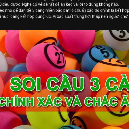
0
đều được. Nghe có vẻ sẽ rất dễ ăn kèo và lời to đúng không nào.
o nhỏ để dàn đề 3 càng miền bắc bắt lô chuẩn xác đó chính là kết hợp 
i nuôi càng kết hợp cùng lúc. Vì xác suất trúng hơi thấp nên người chơ