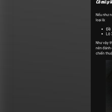
Có mấy l
Nếu như ng
loại là:
Đề 
Lô 
Như vậy t
nên đánh 
chiến thuậ