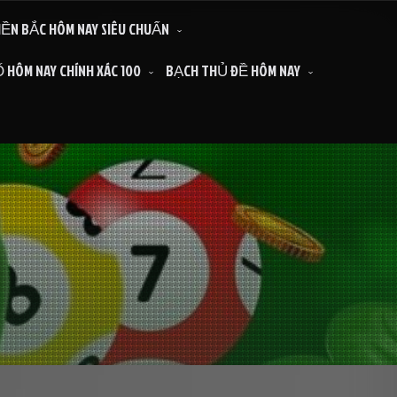
IỀN BẮC HÔM NAY SIÊU CHUẨN
 HÔM NAY CHÍNH XÁC 100
BẠCH THỦ ĐỀ HÔM NAY