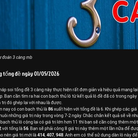
ự đoán 3 càng mb
ng tổng đề ngày 01/05/2026
p soi tổng đề 3 càng này thực hiện rất đơn giản và hiệu quả mang lại 
. Bạn cần tìm ra hai con bạch thủ lô từ kết quả lô đề đã có trong ngày 
á trị đó ghép lại với nhau là được.
m nay có con bạch thủ là
86
xuất hiện với tổng đề là 6. Khi ghép các gi
nuôi những giá trị này trong vòng 7-2 ngày. Chắc chắn kết quả sẽ về nh
bạch thủ lô cộng lại có giá trị lớn hơn 11 thì bạn sẽ cần cộng thêm một
2
với tổng là
56
. Bạn sẽ phải công 8 giá trị này thêm một lần nữa để được
o nên giá trị mới là
414
,
407
,
948
. Anh em có thể sử dụng dàn lô này để