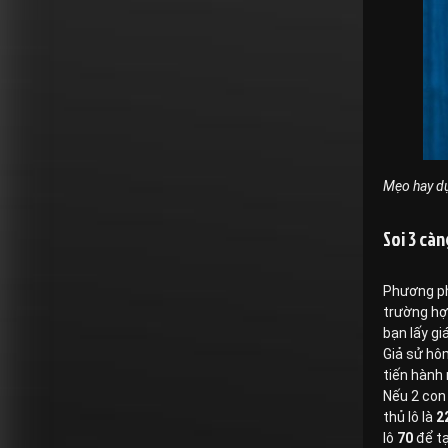
Mẹo hay d
Soi 3 cà
Phương phá
trường hợp
bạn lấy gi
Giả sử hô
tiến hành 
Nếu 2 con 
thủ lô là
2
lô
70
để tạ