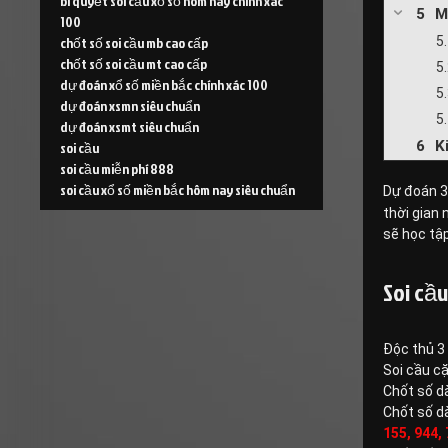
bí quyết soi cầu xổ số hôm nay chính xác
M
100
chốt số soi cầu mb cao cấp
chốt số soi cầu mt cao cấp
dự đoán xổ số miền bắc chính xác 100
dự đoán xsmn siêu chuẩn
dự đoán xsmt siêu chuẩn
K
soi cầu
soi cầu miễn phí 888
soi cầu xổ số miền bắc hôm nay siêu chuẩn
Dự đoán 3 
thời gian 
sẽ học tập
Soi cầ
Độc thủ 3
Soi cầu c
Chốt số d
Chốt số d
155, 944, 