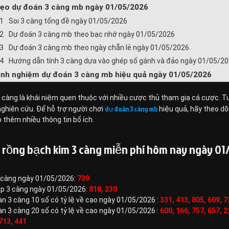
ẹo dự đoán 3 càng mb ngày 01/05/2026
Soi 3 càng tổng đề ngày 01/05/2026
Dự đoán 3 càng mb theo bạc nhớ ngày 01/05/2026
Dự đoán 3 càng mb theo ngày chẵn lẻ ngày 01/05/2026
Hướng dẫn tính 3 càng dựa vào ghép số gánh và đảo ngày 01/05/2
inh nghiệm dự đoán 3 càng mb hiệu quả ngày 01/05/2026
càng là khái niệm quen thuộc với nhiều cược thủ tham gia cá cược. Tuy
dự đoán 3 càng mb
nghiên cứu. Để hỗ trợ người chơi
hiệu quả, hãy theo dõ
 thêm nhiều thông tin bổ ích.
u rồng bạch kim 3 càng miễn phí hôm nay ngày 0
 càng ngày 01/05/2026:
739
ặp 3 càng ngày 01/05/2026:
818, 230
àn 3 càng 10 số có tỷ lệ về cao ngày 01/05/2026 :
331, 413, 805, 609, 7
àn 3 càng 20 số có tỷ lệ về cao ngày 01/05/2026 :
600, 166, 757, 657, 2
713, 441