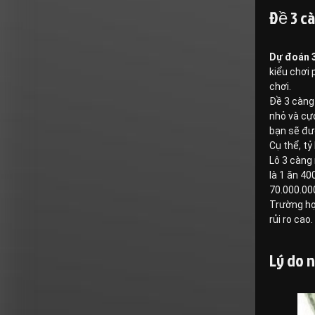
Đề 3 c
Dự đoán 
kiểu chơi 
chơi.
Đề 3 càng 
nhỏ và cự
bạn sẽ đư
Cụ thể, tỷ
Lô 3 càng 
là 1 ăn 4
70.000.000
Trường hợp
rủi ro cao
Lý do 