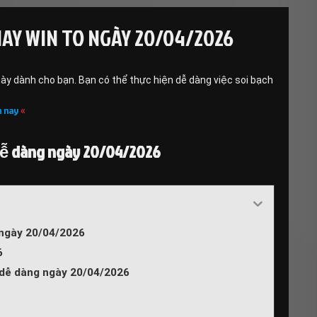
Y WIN TO NGÀY 20/04/2026
 này dành cho bạn. Bạn có thể thực hiện dễ dàng việc soi bạch
m nay
«
dễ dàng ngày 20/04/2026
 ngày 20/04/2026
6
 dễ dàng ngày 20/04/2026