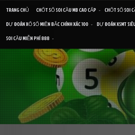
Skip
to
TRANG CHỦ
CHỐT SỐ SOI CẦU MB CAO CẤP
CHỐT SỐ SOI C
content
DỰ ĐOÁN XỔ SỐ MIỀN BẮC CHÍNH XÁC 100
DỰ ĐOÁN XSMT SIÊ
SOI CẦU MIỄN PHÍ 888