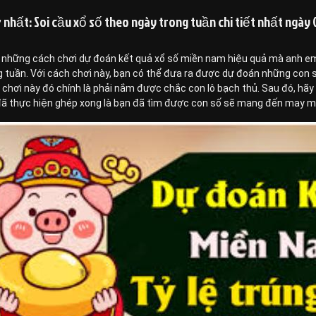
 nhất: Soi cầu xổ số theo ngày trong tuần chi tiết nhất ngày
 những cách chơi dự đoán kết quả xổ số miền nam hiệu quả mà anh em 
g tuần. Với cách chơi này, bạn có thể đưa ra được dự đoán những con 
 chơi này đó chính là phải nắm được chắc con lô bạch thủ. Sau đó, hã
 đã thực hiện ghép xong là bạn đã tìm được con số sẽ mang đến may 