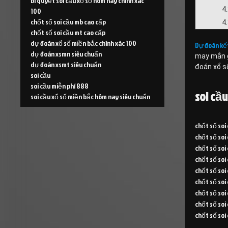
bí quyết soi cầu xổ số hôm nay chính xác
100
chốt số soi cầu mb cao cấp
chốt số soi cầu mt cao cấp
dự đoán xổ số miền bắc chính xác 100
Dự đoán kế
dự đoán xsmn siêu chuẩn
may mắn g
dự đoán xsmt siêu chuẩn
đoán xổ số
soi cầu
soi cầu miễn phí 888
soi cầ
soi cầu xổ số miền bắc hôm nay siêu chuẩn
chốt số soi
chốt số soi
chốt số soi
chốt số soi
chốt số soi
chốt số soi
chốt số soi
chốt số soi 
chốt số soi