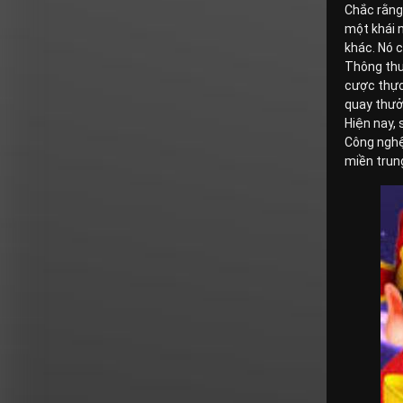
Chắc rằng,
một khái 
khác. Nó c
Thông thườ
cược thực
quay thưở
Hiện nay,
Công nghệ 
miền trun