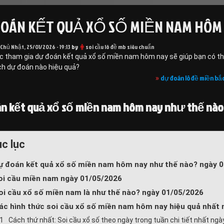
OÁN KẾT QUẢ XỔ SỐ MIỀN NAM HÔM N
Chủ Nhật, 25/01/2026 - 19:13
by
soi cầu lô đề mb siêu chuẩn
ệc tham gia dự đoán kết quả xổ số miền nam hôm nay sẽ giúp bạn có thể
h dự đoán nào hiệu quả?
dự đoán lô đề miền bắ
»
n kết quả xổ số miền nam hôm nay như thế nào
c lục
ự đoán kết quả xổ số miền nam hôm nay như thế nào? ngày 
oi cầu miền nam ngày 01/05/2026
oi cầu xổ số miền nam là như thế nào? ngày 01/05/2026
ác hình thức soi cầu xổ số miền nam hôm nay hiệu quả nhất 
Cách thứ nhất: Soi cầu xổ số theo ngày trong tuần chi tiết nhất ng