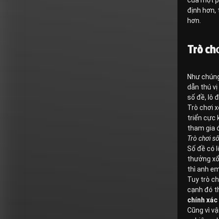
của một p
định hơn,
hơn.
Trò ch
Như chúng
dẫn thú v
số đề, lô 
Trò chơi x
triển cực
tham gia đ
Trò chơi số
Số đề có 
thưởng xổ 
thì anh em
Tuy trò c
cạnh đó t
chính xác
Cũng vì vậ