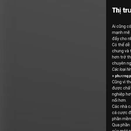
Thị tr
Ai cũng có
mạnh mẽ c
đẩy cho nh
Có thể dễ
chung và t
hơn trở t
chuyên ng
Các loại h
phương ph
»
Cũng vì t
được chất
nghiệp hơn
nổi hơn.
Các nhà c
cá cược đ
phần mềm đ
Qua phần 