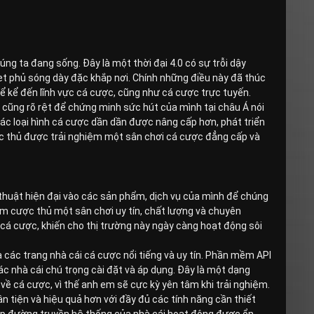
ng ta đang sống. Đây là một thời đại 4.0 có sự trỗi dậy
t phủ sóng dày đặc khắp nơi. Chính những điều này đã thúc
hể kể đến lĩnh vực cá cược, cũng như cá cược trực tuyến.
 cũng rõ rệt để chứng minh sức hút của mình tại châu Á nói
các loại hình cá cược dần dần được nâng cấp hơn, phát triển
ợc thủ được trải nghiệm một sân chơi cá cược đẳng cấp và
 thuật hiện đại vào các sản phẩm, dịch vụ của mình để chúng
em cược thủ một sân chơi uy tín, chất lượng và chuyên
g cá cược, khiến cho thị trường này ngày càng hoạt động sôi
 các trang nhà cái cá cược nổi tiếng và uy tín. Phần mềm API
c nhà cái chú trọng cài đặt và áp dụng. Đây là một dạng
về cá cược, vì thế anh em sẽ cực kỳ yên tâm khi trải nghiệm.
 tiện và hiệu quả hơn với đầy đủ các tính năng cần thiết