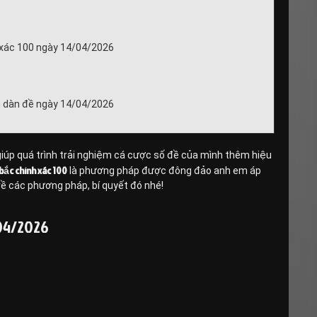
h xác 100 ngày 14/04/2026
h dàn đề ngày 14/04/2026
iúp quá trình trải nghiệm cá cược số đề của mình thêm hiệu
bắc chính xác 100
là phương pháp được đông đảo anh em áp
về các phương pháp, bí quyết đó nhé!
/04/2026