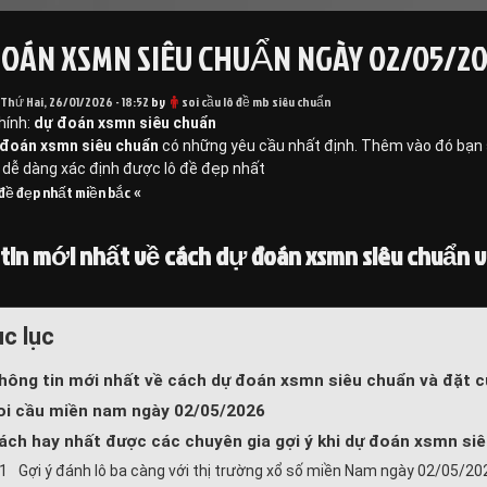
OÁN XSMN SIÊU CHUẨN NGÀY 02/05/2
Thứ Hai, 26/01/2026 - 18:52
by
soi cầu lô đề mb siêu chuẩn
hính:
dự đoán xsmn siêu chuẩn
đoán xsmn siêu chuẩn
có những yêu cầu nhất định. Thêm vào đó bạn s
ó dễ dàng xác định được lô đề đẹp nhất
ô đề đẹp nhất miền bắc
«
tin mới nhất về cách dự đoán xsmn siêu chuẩn 
c lục
hông tin mới nhất về cách dự đoán xsmn siêu chuẩn và đặt c
oi cầu miền nam ngày 02/05/2026
ách hay nhất được các chuyên gia gợi ý khi dự đoán xsmn si
Gợi ý đánh lô ba càng với thị trường xổ số miền Nam ngày 02/05/20