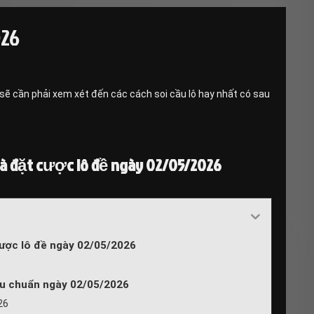
026
ẽ cần phải xem xét đến các cách soi cầu lô hay nhất có sau
và đặt cược lô đề ngày 02/05/2026
ược lô đề ngày 02/05/2026
êu chuẩn ngày 02/05/2026
26