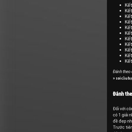
Kết
Kết
Kết
Kết
Kết
Kết
Kết
Kết
Kết
Kết
Kết
Đánh theo 
soi cầu b
»
Đánh the
Đối với c
có 1 giải 
đề đẹp nh
Trước tiên