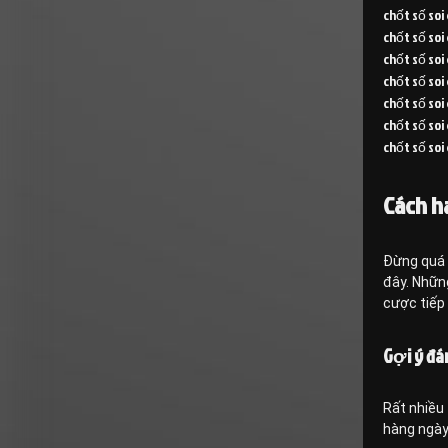
chốt số soi
chốt số soi
chốt số soi
chốt số soi
chốt số soi
chốt số soi 
chốt số soi
Cách h
Đừng quá 
đây. Những
cược tiếp
Gợi ý đá
Rất nhiều
hàng ngày