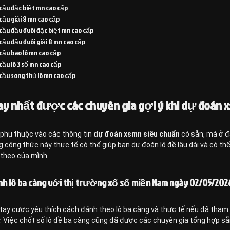
 cầu đặc biệt mn cao cấp
 cầu giải 8 mn cao cấp
 cầu đầu đuôi đặc biệt mn cao cấp
 cầu đầu đuôi giải 8 mn cao cấp
 cầu bao lô mn cao cấp
cầu lô 3 số mn cao cấp
 cầu song thủ lô mn cao cấp
ay nhất được các chuyên gia gợi ý khi dự đoán 
phụ thuộc vào các thông tin
dự đoán xsmn siêu chuẩn
có sẵn, mà ở đ
 công thức này thực tế có thể giúp bạn dự đoán lô đề lâu dài và có th
 theo của mình.
nh lô ba càng với thị trường xổ số miền Nam ngày 02/05/202
 tay cược yêu thích cách đánh theo lô ba càng và thực tế nếu đã tham
. Việc chốt số lô đề ba càng cũng đã được các chuyên gia tổng hợp sẵ