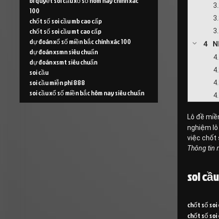
bí quyết soi cầu xổ số hôm nay chính xác
100
chốt số soi cầu mb cao cấp
chốt số soi cầu mt cao cấp
dự đoán xổ số miền bắc chính xác 100
N
dự đoán xsmn siêu chuẩn
dự đoán xsmt siêu chuẩn
soi cầu
soi cầu miễn phí 888
soi cầu xổ số miền bắc hôm nay siêu chuẩn
Lô đề miền
nghiệm lô 
việc chốt 
Thông tin 
soi cầ
chốt số soi
chốt số soi