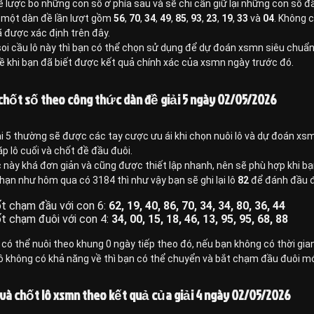
 lược bỏ những con số ở phía sau và sẽ chi cần giữ lại những con số đầ
 một dàn đề lần lượt gồm
56
,
70
,
34
,
49
,
85
,
93
,
23
,
19
,
33
và
04
. Không c
ã được xác định trên đây.
soi cầu lô này thì bạn có thể chọn sử dụng để dự đoán xsmn siêu chuẩn
đề khi bạn đã biết được kết quả chính xác của xsmn ngày trước đó.
chốt số theo công thức dàn đề giải 5 ngày 02/05/2026
i 5 thường sẽ được các tay cược ưu ái khi chọn nuôi lô và dự đoán xsmn
ặp lô cuối và chốt đề đầu đuôi.
 này khá đơn giản và cũng được thiết lập nhanh, nên sẽ phù hợp khi bạ
hạn như hôm qua có 3184 thì như vậy bạn sẽ ghi lại lô
82
để đánh đầu đ
t chạm đầu với con 6:
62, 19, 40, 86, 70, 34, 34, 80, 36, 44
t chạm đuôi với con 4:
34, 00, 15, 18, 46, 13, 95, 95, 68, 88
có thể nuôi theo khung 0 ngày tiếp theo đó, nếu bạn không có thời gia
lô không có khả năng về thì bạn có thể chuyển và bắt chạm đầu đuôi mớ
 và chốt lô xsmn theo kết quả của giải 4 ngày 02/05/2026