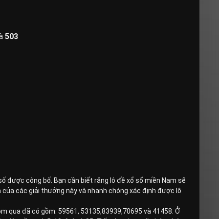
à
503
 số được công bố. Bạn cần biết rằng lô đề xổ số miền Nam sẽ
 quả của các giải thưởng này và nhanh chóng xác định được lô
uả hôm qua đã có gồm: 59561, 53135,83939,70695 và 41458. Ở