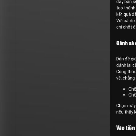
đây bạn sẽ
tạo thành
kết quả đ
Với cách 
chỉ chốt 
Đánh và 
Dàn đề giả
đánh lại c
Công thức
về, chẳng 
Chố
Chố
Chạm này 
nếu thấy 
Vào tiền