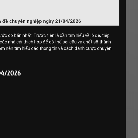
n đề chuyên nghiệp ngày 21/04/2026
c cơ bản nhất. Trước tiên là cần tìm hiểu về lô đề, tiếp
các nhà cái thích hợp để có thể soi cầu và chốt số thành
 em nên tìm hiểu các thông tin và cách đánh cược chuyên
/04/2026