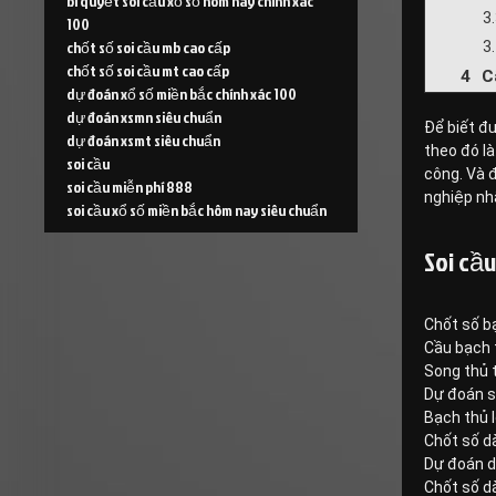
bí quyết soi cầu xổ số hôm nay chính xác
100
chốt số soi cầu mb cao cấp
chốt số soi cầu mt cao cấp
C
dự đoán xổ số miền bắc chính xác 100
dự đoán xsmn siêu chuẩn
Để biết 
dự đoán xsmt siêu chuẩn
theo đó là
soi cầu
công. Và 
soi cầu miễn phí 888
nghiệp nh
soi cầu xổ số miền bắc hôm nay siêu chuẩn
Soi cầ
Chốt số b
Cầu bạch 
Song thủ 
Dự đoán s
Bạch thủ 
Chốt số d
Dự đoán d
Chốt số d