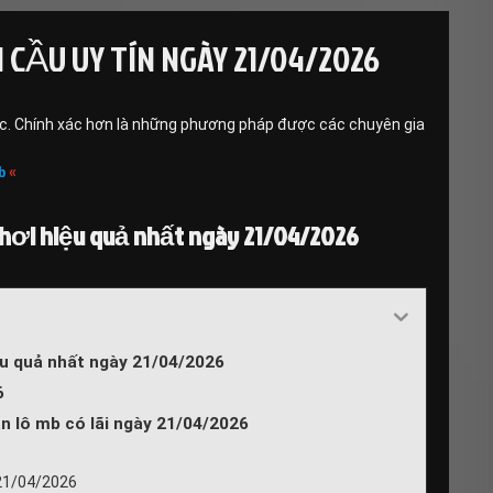
CẦU UY TÍN NGÀY 21/04/2026
. Chính xác hơn là những phương pháp được các chuyên gia
b
«
chơi hiệu quả nhất ngày 21/04/2026
ệu quả nhất ngày 21/04/2026
6
n lô mb có lãi ngày 21/04/2026
 21/04/2026