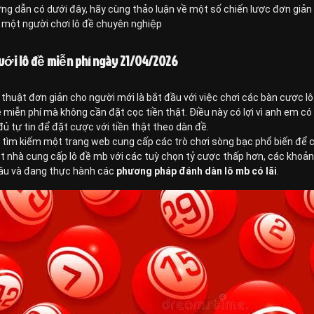
ng dẫn có dưới đây, hãy cùng thảo luận về một số chiến lược đơn giản
à một người chơi lô đề chuyên nghiệp
với lô đề miễn phí ngày 21/04/2026
thuật đơn giản cho người mới là bắt đầu với việc chơi các bàn cược l
 miễn phí mà không cần đặt cọc tiền thật. Điều này có lợi vì anh em có 
đủ tự tin để đặt cược với tiền thật theo dàn đề.
ãy tìm kiếm một trang web cung cấp các trò chơi sòng bạc phổ biến để 
t nhà cung cấp lô đề mb với các tuỳ chọn tỷ cược thấp hơn, các khoản
ầu và đang thực hành các
phương pháp đánh dàn lô mb có lãi
.