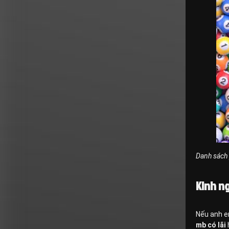
Danh sách 
Kinh n
Nếu anh em
mb có lãi