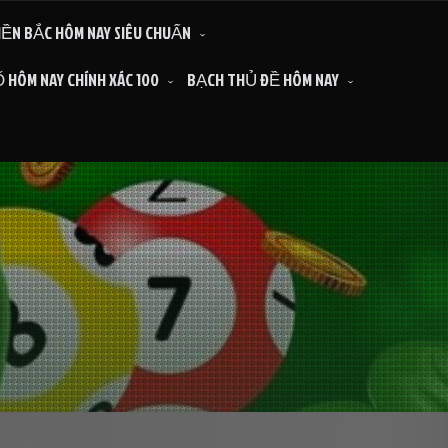
IỀN BẮC HÔM NAY SIÊU CHUẨN
 HÔM NAY CHÍNH XÁC 100
BẠCH THỦ ĐỀ HÔM NAY