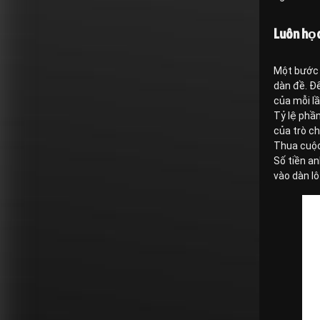
Luôn học
Một bước 
dàn đề. Để
của mỗi l
Tỷ lệ phần
của trò ch
Thua cuộc 
Số tiền a
vào dàn l