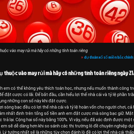
huộc vào may rủi mà hãy có những tính toán riêng
dự đoán xổ số miền bắc chính
»
 thuộc vào may rủi mà hãy có những tính toán riêng ngày 2
h em có thể không yêu thích toán học, nhưng nếu muốn thành công tr
ể đặt cược có lãi. Để bắt đầu, cần hiểu lợi thế nhà cái và tỷ lệ phần tr
ụng những con số này khi đặt cược.
ơi sòng bạc đều có lợi thế nhà cái và tỷ lệ hoàn vốn cho người chơi, cả 
ăm nhất định trên tổng số tiền anh em đặt cược mà sòng bạc giữ. Mặt k
trả lại. Cộng hai số này bằng 100%. Vì vậy, nếu đã xác định được một s
em sẽ dễ dàng hơn khi so sánh các thị trường lô đề chuyên nghiệp dựa 
. Lý tưởng nhất sẽ là những tùy chọn đánh lô đề có lợi thế nhà cái thấp