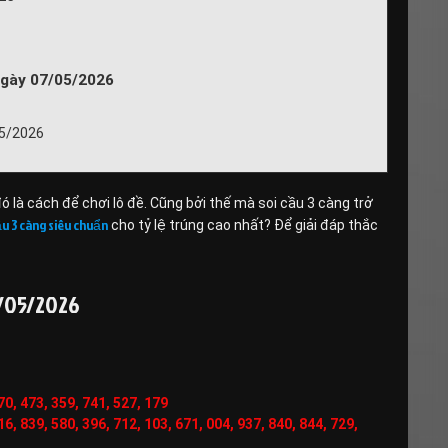
 ngày 07/05/2026
05/2026
 là cách để chơi lô đề. Cũng bởi thế mà soi cầu 3 càng trở
ầu 3 càng siêu chuẩn
cho tỷ lệ trúng cao nhất? Để giải đáp thắc
7/05/2026
70, 473, 359, 741, 527, 179
16, 839, 580, 396, 712, 103, 671, 004, 937, 840, 844, 729,