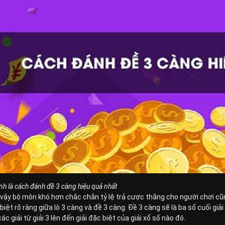
ính là cách đánh đề 3 càng hiệu quả nhất
 vậy bộ môn khó hơn chắc chắn tỷ lệ trả cược thắng cho người chơi cũ
biệt rõ ràng giữa lô 3 càng và đề 3 càng. Đề 3 càng sẽ là ba số cuối giải đ
các giải từ giải 3 lên đến giải đặc biệt của giải xổ số nào đó.