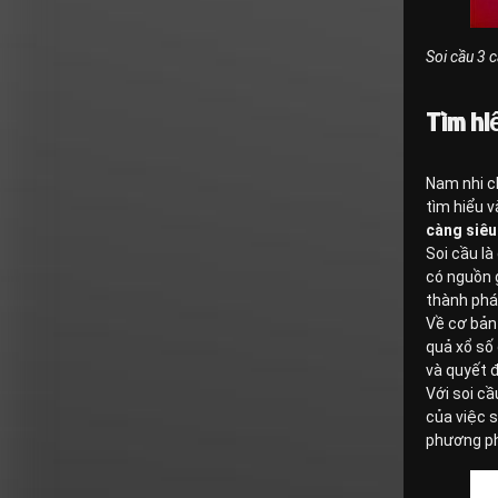
Soi cầu 3 
Tìm hiể
Nam nhi c
tìm hiểu 
càng siê
Soi cầu là
có nguồn g
thành phát
Về cơ bản 
quả xổ số 
và quyết đ
Với soi cầ
của việc s
phương phá