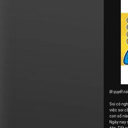
Bí quyết n
Soi có ngh
việc soi 
con số nà
Ngày nay s