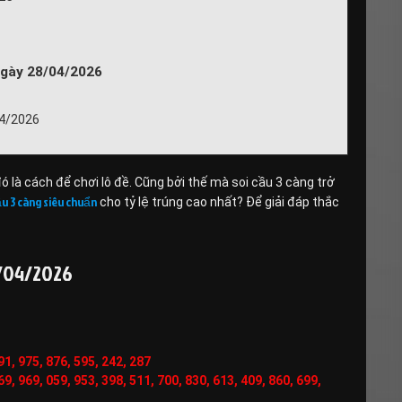
 ngày 28/04/2026
04/2026
 là cách để chơi lô đề. Cũng bởi thế mà soi cầu 3 càng trở
ầu 3 càng siêu chuẩn
cho tỷ lệ trúng cao nhất? Để giải đáp thắc
8/04/2026
91, 975, 876, 595, 242, 287
69, 969, 059, 953, 398, 511, 700, 830, 613, 409, 860, 699,