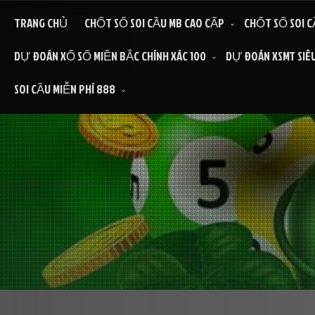
Skip
to
TRANG CHỦ
CHỐT SỐ SOI CẦU MB CAO CẤP
CHỐT SỐ SOI C
content
DỰ ĐOÁN XỔ SỐ MIỀN BẮC CHÍNH XÁC 100
DỰ ĐOÁN XSMT SIÊ
SOI CẦU MIỄN PHÍ 888