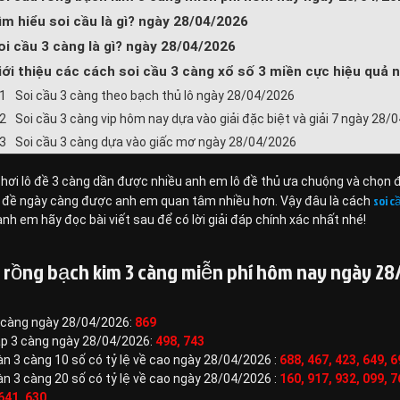
ìm hiểu soi cầu là gì? ngày 28/04/2026
oi cầu 3 càng là gì? ngày 28/04/2026
iới thiệu các cách soi cầu 3 càng xổ số 3 miền cực hiệu quả
Soi cầu 3 càng theo bạch thủ lô ngày 28/04/2026
Soi cầu 3 càng vip hôm nay dựa vào giải đặc biệt và giải 7 ngày 28/
Soi cầu 3 càng dựa vào giấc mơ ngày 28/04/2026
hơi lô đề 3 càng dần được nhiều anh em lô đề thủ ưa chuộng và chọn đó
soi c
 đề ngày càng được anh em quan tâm nhiều hơn. Vậy đâu là cách
h em hãy đọc bài viết sau để có lời giải đáp chính xác nhất nhé!
u rồng bạch kim 3 càng miễn phí hôm nay ngày 2
 càng ngày 28/04/2026:
869
ặp 3 càng ngày 28/04/2026:
498, 743
àn 3 càng 10 số có tỷ lệ về cao ngày 28/04/2026 :
688, 467, 423, 649, 6
àn 3 càng 20 số có tỷ lệ về cao ngày 28/04/2026 :
160, 917, 932, 099, 7
641, 630