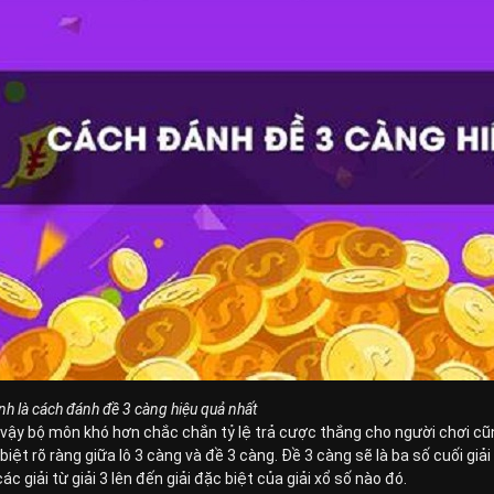
ính là cách đánh đề 3 càng hiệu quả nhất
 vậy bộ môn khó hơn chắc chắn tỷ lệ trả cược thắng cho người chơi cũ
biệt rõ ràng giữa lô 3 càng và đề 3 càng. Đề 3 càng sẽ là ba số cuối giải đ
các giải từ giải 3 lên đến giải đặc biệt của giải xổ số nào đó.