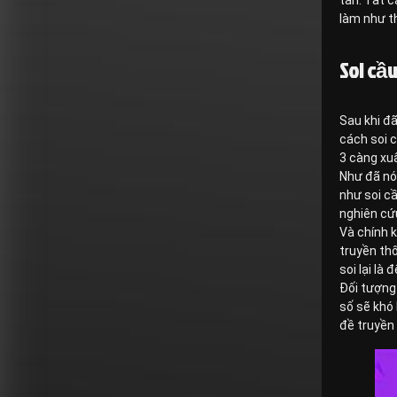
tân. Tất c
làm như t
Soi cầu
Sau khi đã
cách soi c
3 càng xu
Như đã nó
như soi cầ
nghiên cứu
Và chính k
truyền thố
soi lại là 
Đối tượng 
số sẽ khó 
đề truyền