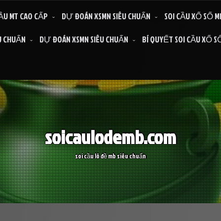
ẦU MT CAO CẤP
DỰ ĐOÁN XSMN SIÊU CHUẨN
SOI CẦU XỔ SỐ M
U CHUẨN
DỰ ĐOÁN XSMN SIÊU CHUẨN
BÍ QUYẾT SOI CẦU XỔ SỐ
soicaulodemb.com
soi cầu lô đề mb siêu chuẩn