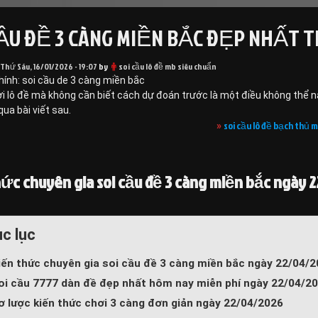
CẦU ĐỀ 3 CÀNG MIỀN BẮC ĐẸP NHẤT T
Thứ Sáu, 16/01/2026 - 19:07
by
soi cầu lô đề mb siêu chuẩn
hính: soi cầu de 3 càng miền bắc
ơi lô đề mà không cần biết cách dự đoán trước là một điều không thể n
qua bài viết sau.
soi cầu lô đề bạch thủ 
»
hức chuyên gia soi cầu đề 3 càng miền bắc ngày 
c lục
iến thức chuyên gia soi cầu đề 3 càng miền bắc ngày 22/04/
oi cầu 7777 dàn đề đẹp nhất hôm nay miễn phí ngày 22/04/2
ơ lược kiến thức chơi 3 càng đơn giản ngày 22/04/2026