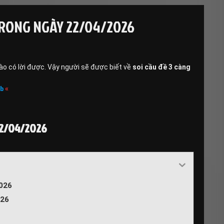
RONG NGÀY 22/04/2026
ào có lời được. Vậy người sẽ được biết về
soi cầu đề 3 càng
mb
«
22/04/2026
2026
026