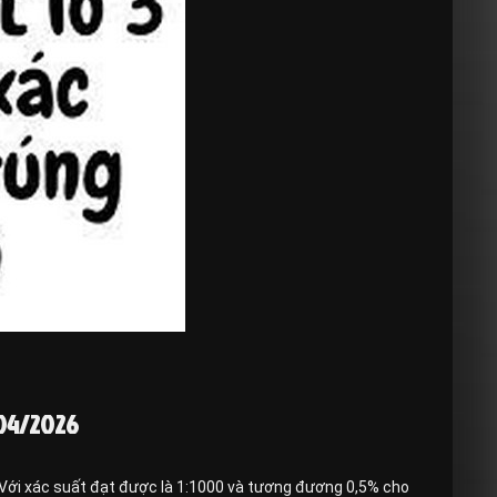
/04/2026
ên. Với xác suất đạt được là 1:1000 và tương đương 0,5% cho