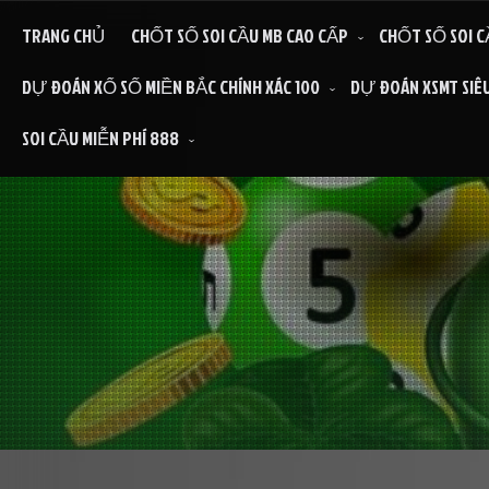
Skip
to
TRANG CHỦ
CHỐT SỐ SOI CẦU MB CAO CẤP
CHỐT SỐ SOI C
content
DỰ ĐOÁN XỔ SỐ MIỀN BẮC CHÍNH XÁC 100
DỰ ĐOÁN XSMT SIÊ
SOI CẦU MIỄN PHÍ 888