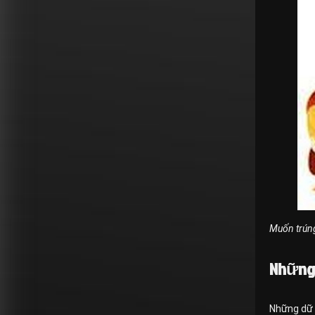
Muốn trúng
Những 
Những dữ l