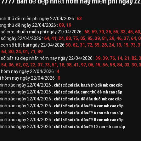
u 7777 dàn đề đẹp nhất hôm nay miễn phí ngày 2
ạch thủ đề miễn phí ngày 22/04/2026 :
63
ong thủ đề ngày 22/04/2026 :
09, 19
 số cực chuẩn miễn phí ngày 22/04/2026 :
68, 69, 70, 36, 55, 33, 45, 60
 số ngày 22/04/2026 :
64, 41, 24, 88, 75, 05, 95, 39, 81, 29, 46, 37, 64, 0
 con số bất bại ngày 22/04/2026
50, 62, 31, 72, 55, 28, 24, 13, 15, 73, 3
 64, 30, 24, 01, 71, 89
 số bất tử đẹp nhất hôm nay ngày 22/04/2026 :
39, 39, 76, 14, 21, 82, 3
 54, 06, 62, 02, 22, 07, 73, 51, 18, 98, 41, 97, 06, 15, 56, 58, 84, 03, 30, 
 hôm nay ngày 22/04/2026 :
4
i hôm nay ngày 22/04/2026 :
0
chốt số soi cầu bạch thủ đề mb cao cấp
hính xác ngày 22/04/2026 :
chốt số soi cầu song thủ đề mb cao cấp
hính xác ngày 22/04/2026 :
chốt số soi cầu đề đầu đuôi mb cao cấp
hính xác ngày 22/04/2026 :
chốt số soi cầu dàn đề 4 con mb cao cấp
hính xác ngày 22/04/2026 :
chốt số soi cầu dàn đề 6 con mb cao cấp
hính xác ngày 22/04/2026 :
chốt số soi cầu dàn đề 8 con mb cao cấp
hính xác ngày 22/04/2026 :
chốt số soi cầu dàn đề 10 con mb cao cấp
hính xác ngày 22/04/2026 :