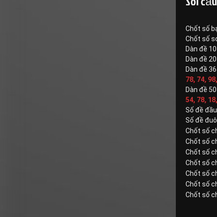
Soi cầ
Chốt số b
Chốt số s
Dàn đề 10
Dàn đề 20
Dàn đề 36
78, 74, 98,
Dàn đề 50
54, 78, 18,
Số đề đầu
Số đề đuô
Chốt số c
Chốt số c
Chốt số c
Chốt số c
Chốt số c
Chốt số c
Chốt số c