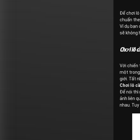
Để chơi lô
chuẩn theo
Ví dụ bạn 
sẽ không 
Chơi lô c
Với chiến 
một trong
giới. Tất 
Chơi lô c
Để nói thì
ảnh liên q
nhau. Tuy 