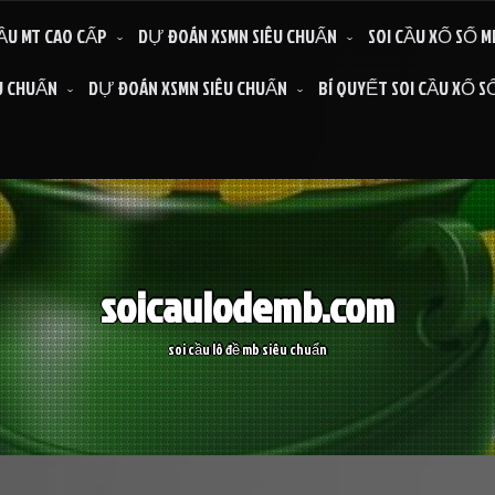
ẦU MT CAO CẤP
DỰ ĐOÁN XSMN SIÊU CHUẨN
SOI CẦU XỔ SỐ M
U CHUẨN
DỰ ĐOÁN XSMN SIÊU CHUẨN
BÍ QUYẾT SOI CẦU XỔ SỐ
soicaulodemb.com
soi cầu lô đề mb siêu chuẩn