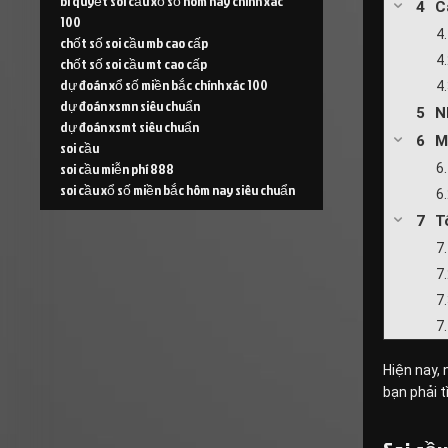
bí quyết soi cầu xổ số hôm nay chính xác
C
100
chốt số soi cầu mb cao cấp
chốt số soi cầu mt cao cấp
dự đoán xổ số miền bắc chính xác 100
dự đoán xsmn siêu chuẩn
N
dự đoán xsmt siêu chuẩn
M
soi cầu
soi cầu miễn phí 888
soi cầu xổ số miền bắc hôm nay siêu chuẩn
T
Hiện nay, 
bạn phải t