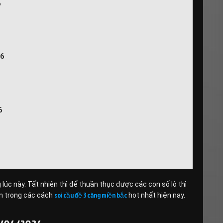
6
26
6
 lúc này. Tất nhiên thì để thuần thục được các con số lô thì
soi cầu đề 3 càng miền bắc
ạn trong các cách
hot nhất hiện nay.