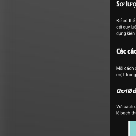
Sơ lượ
Để có thể 
cái quy lu
dụng kiến 
Các cá
Mỗi cách 
một trong
Chơi lô c
Với cách c
lô bạch th