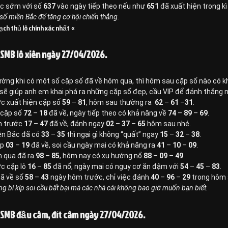
c sớm với số
637
vào ngày tiếp theo nếu như
651
đã xuất hiện trong k
 số miền Bắc để tăng cơ hội chiến thắng.
ạch thủ lô chính xác nhất
«
XSMB lô xiên ngày 27/04/2026.
ờng khi có một số cặp số đã về hôm qua, thì hôm sau cặp số nào có k
sẽ giúp anh em khai phá ra những cặp số đẹp, cầu VIP để đánh thắng 
c xuất hiện cặp số
59
–
81
, hôm sau thường ra
62
–
61
–
31
.
 cặp số
72
–
18
đã về, ngày tiếp theo có khả năng về
74
–
89
–
69
.
m trước
17
–
47
đã về, đánh ngay
02
–
37
–
65
hôm sau nhé.
ền Bắc đã có
33
–
35
thì ngại gì không “quất” ngay
15
–
32
–
38
.
ẹp
03
–
19
đã về, soi cầu ngày mai có khả năng ra
41
–
10
–
09
.
 qua đã ra
98
–
85
, hôm nay có xu hướng nổ
88
–
09
–
49
.
c cặp lô
16
–
85
đã nổ, ngày mai có nguy cơ ăn đậm với
54
–
45
–
83
.
đã về số
58
–
43
ngày hôm trước, chỉ việc đánh
40
–
96
–
29
trong hôm 
ững bí kíp soi cầu bất bại mà các nhà cái không bao giờ muốn bạn biết.
XSMB đầu câm, đít câm ngày 27/04/2026.