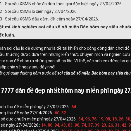
Soi cầu XSMB chắc ăn dựa theo giải đặc biệt ngày 27/04/2026.
Soi cầu XSMB lô xiên ngày 27/04/2026.
Soi cầu XSMB đầu câm, đít câm ngày 27/04/2026.
ật mí kinh nghiệm soi cầu xổ số miền Bắc hôm nay siêu chuẩ
ết luận.
oán soi cầu lô đề dường như là đề tài khiến cho cộng đồng dân chơi đ
cầu thường được dựa trên những kiến thức chuyên môn và nghiên cứu t
 ra sao để chọn ra những con số tài lộc. Vì thế, các anh em đừng bỏ q
 sắp chia sẻ ngay sau đây nhé!
ết quả quay thưởng hôm trước để
soi cầu xổ số miền Bắc hôm nay siêu ch
u 7777 dàn đề đẹp nhất hôm nay miễn phí ngày 2
ạch thủ đề miễn phí ngày 27/04/2026 :
64
ong thủ đề ngày 27/04/2026 :
60, 32
 số cực chuẩn miễn phí ngày 27/04/2026 :
34, 96, 76, 19, 08, 18, 26, 30
 số ngày 27/04/2026 :
14, 86, 94, 43, 83, 98, 74, 37, 39, 23, 26, 31, 42, 9