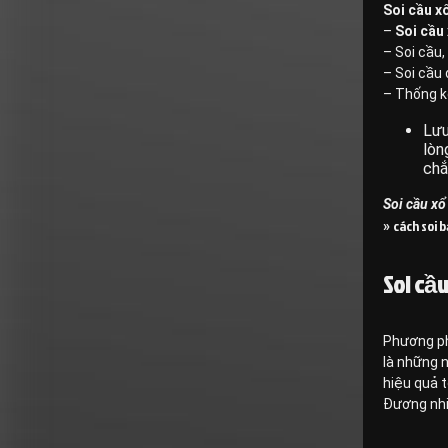
Soi cầu x
–
Soi cầu
– Soi cầu,
– Soi cầu 
– Thống k
Lưu
lòn
chắ
Soi cầu x
cách soi b
»
Soi cầ
Phương p
là những n
hiệu quả t
Đương nhi