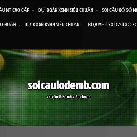
ẦU MT CAO CẤP
DỰ ĐOÁN XSMN SIÊU CHUẨN
SOI CẦU XỔ SỐ M
U CHUẨN
DỰ ĐOÁN XSMN SIÊU CHUẨN
BÍ QUYẾT SOI CẦU XỔ SỐ
soicaulodemb.com
soi cầu lô đề mb siêu chuẩn