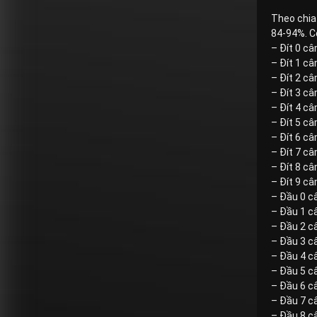
Theo chia
84-94%. C
– Đít 0 c
– Đít 1 c
– Đít 2 c
– Đít 3 c
– Đít 4 c
– Đít 5 c
– Đít 6 c
– Đít 7 c
– Đít 8 c
– Đít 9 c
– Đầu 0 c
– Đầu 1 c
– Đầu 2 c
– Đầu 3 c
– Đầu 4 c
– Đầu 5 c
– Đầu 6 c
– Đầu 7 c
– Đầu 8 c