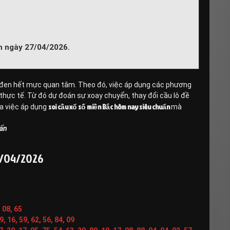
n ngày 27/04/2026.
ỏ đen hết mực quan tâm. Theo đó, việc áp dụng các phương
hực tế. Từ đó dự đoán sự xoay chuyển, thay đổi cầu lô đề
soi cầu xổ số miền Bắc hôm nay siêu chuẩn
ua việc áp dụng
mà
uẩn
7/04/2026
, 08, 65
9, 16, 59, 62, 56, 84, 09