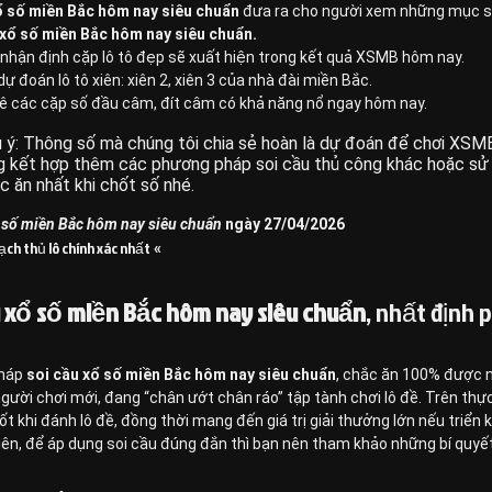
ổ số miền Bắc hôm nay siêu chuẩn
đưa ra cho người xem những mục s
 xổ số miền Bắc hôm nay siêu chuẩn.
 nhận định cặp lô tô đẹp sẽ xuất hiện trong kết quả XSMB hôm nay.
dự đoán lô tô xiên: xiên 2, xiên 3 của nhà đài miền Bắc.
ê các cặp số đầu câm, đít câm có khả năng nổ ngay hôm nay.
 ý: Thông số mà chúng tôi chia sẻ hoàn là dự đoán để chơi XSMB 
g kết hợp thêm các phương pháp soi cầu thủ công khác hoặc sử
c ăn nhất khi chốt số nhé.
ổ số miền Bắc hôm nay siêu chuẩn
ngày 27/04/2026
ạch thủ lô chính xác nhất
«
u xổ số miền Bắc hôm nay siêu chuẩn
, nhất định 
háp
soi cầu xổ số miền Bắc hôm nay siêu chuẩn
, chắc ăn 100% được n
gười chơi mới, đang “chân ướt chân ráo” tập tành chơi lô đề. Trên thực
ốt khi đánh lô đề, đồng thời mang đến giá trị giải thưởng lớn nếu triển
ên, để áp dụng soi cầu đúng đắn thì bạn nên tham khảo những bí quyết