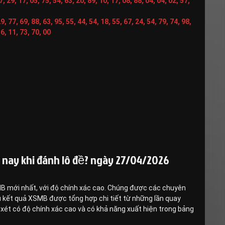
7, 29, 17, 05, 75, 54, 63, 20, 89, 10, 17, 08, 88, 04, 04, 02, 57,
9, 77, 69, 88, 63, 95, 55, 44, 54, 18, 55, 67, 24, 54, 79, 74, 98,
56, 11, 73, 70, 00
 nay khi đánh lô đề? ngày 27/04/2026
B mới nhất, với độ chính xác cao. Chúng được các chuyên
ứu kết quả XSMB được tổng hợp chi tiết từ những lần quay
ét có độ chính xác cao và có khả năng xuất hiện trong bảng