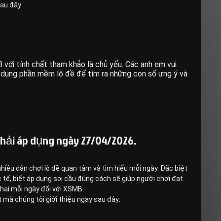
au đây:
với tính chất tham khảo là chủ yếu. Các anh em vui
 dụng phần mềm lô đề để tìm ra những con số ưng ý và
phải áp dụng ngày 27/04/2026.
hiều dân chơi lô đề quan tâm và tìm hiểu mỗi ngày. Đặc biệt
 tế, biết áp dụng soi cầu đúng cách sẽ giúp người chơi đạt
 khai mỗi ngày đối với XSMB.
 mà chúng tôi giới thiệu ngay sau đây: