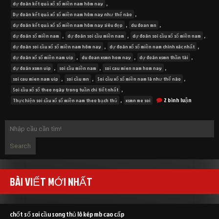
,
dự đoán kết quả xổ số miền nam hôm nay
,
Dự đoán kết quả xổ số miền nam hôm nay như thế nào
,
,
dự đoán kết quả xổ số miền nam hôm nay siêu đẹp
du đoan mn
,
,
,
dự đoán số miền nam
dự đoán soi cầu miền nam
dự đoán soi cầu xổ số miền nam
,
,
dự đoán soi cầu xổ số miền nam hôm nay
dự đoán xổ số miền nam chính xác nhất
,
,
,
dự đoán xổ số miền nam vip
du đoan xsmn hom nay
dự đoán xsmn thần tài
,
,
,
dự đoán xsmn vip
soi cầu miền nam
soi cau mien nam hom nay
,
,
,
soi cau mien nam vip
soi cầu mn
Soi cầu xổ số miền nam là như thế nào
,
Soi cầu xổ số theo ngày trong tuần chi tiết nhất
ở
,
2 bình luận
Thực hiện soi cầu xổ số miền nam theo bạch thủ
xsmn me soi
dự
đoán
kết
quả
xổ
Search
số
miền
nam
hôm
BÀI VIẾT MỚI NHẤT
nay
siêu
đẹp
chốt số soi cầu song thủ lô kép mb cao cấp