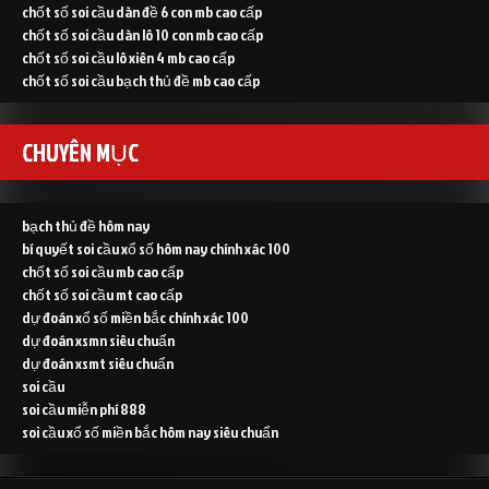
chốt số soi cầu dàn đề 6 con mb cao cấp
chốt số soi cầu dàn lô 10 con mb cao cấp
chốt số soi cầu lô xiên 4 mb cao cấp
chốt số soi cầu bạch thủ đề mb cao cấp
CHUYÊN MỤC
bạch thủ đề hôm nay
bí quyết soi cầu xổ số hôm nay chính xác 100
chốt số soi cầu mb cao cấp
chốt số soi cầu mt cao cấp
dự đoán xổ số miền bắc chính xác 100
dự đoán xsmn siêu chuẩn
dự đoán xsmt siêu chuẩn
soi cầu
soi cầu miễn phí 888
soi cầu xổ số miền bắc hôm nay siêu chuẩn