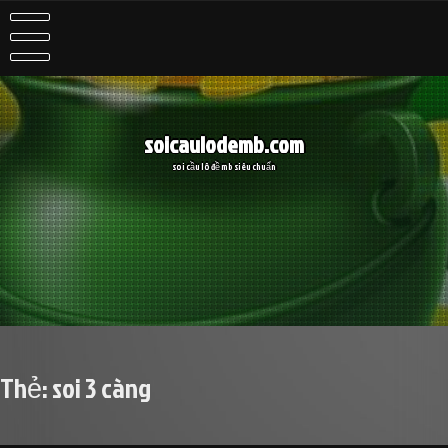
Skip
to
content
soicaulodemb.com
soi cầu lô đề mb siêu chuẩn
Thẻ:
soi 3 càng