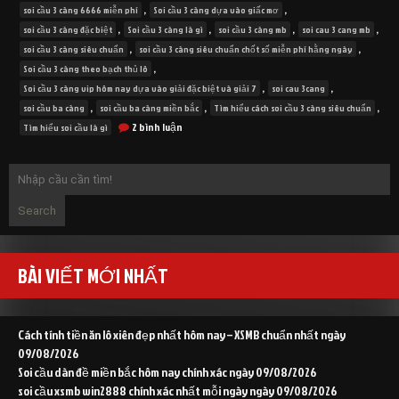
,
,
soi cầu 3 càng 6666 miễn phí
Soi cầu 3 càng dựa vào giấc mơ
,
,
,
,
soi cầu 3 càng đặc biệt
Soi cầu 3 càng là gì
soi cầu 3 càng mb
soi cau 3 cang mb
,
,
soi cầu 3 càng siêu chuẩn
soi cầu 3 càng siêu chuẩn chốt số miễn phí hằng ngày
,
Soi cầu 3 càng theo bạch thủ lô
,
,
Soi cầu 3 càng vip hôm nay dựa vào giải đặc biệt và giải 7
soi cau 3cang
,
,
,
soi cầu ba càng
soi cầu ba càng miền bắc
Tìm hiểu cách soi cầu 3 càng siêu chuẩn
ở
2 bình luận
Tìm hiểu soi cầu là gì
soi
cầu
3
càng
siêu
Search
chuẩn
chốt
số
miễn
BÀI VIẾT MỚI NHẤT
phí
hằng
ngày
Cách tính tiền ăn lô xiên đẹp nhất hôm nay – XSMB chuẩn nhất ngày
09/08/2026
Soi cầu dàn đề miền bắc hôm nay chính xác ngày 09/08/2026
soi cầu xsmb win2888 chính xác nhất mỗi ngày ngày 09/08/2026