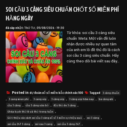
SOI CẦU 3 CÀNG SIÊU CHUẨN CHỐT SỐ MIỄN PHÍ
HẰNG NGÀY
đã câp nhật:
Thứ Tư, 05/08/2026 - 19:30
Từ khóa: soi cầu 3 càng siêu
chuẩn Meta: Một vấn đề luôn
nhận được nhiều sự quan tâm
của anh em lô đề thủ đó là cách
soi cầu 3 càng siêu chuẩn. Hãy
cùng theo dõi bài viết sau đây…
dự đoán xổ số miền bắc chính xác 100
Tagged
Posted in
3 càng chuẩn
,
,
,
,
,
,
3 cang mien phi
3 cang vip
3 càng vip
3 càng vip hôm nay
ba càng mb
,
,
,
cầu 3 càng
cầu 3 càng vào bờ
độc thủ de 3 càng
,
Ghép bạch thủ lô và thứ trong tuần
,
,
Giới thiệu các cách soi cầu 3 càng xổ số 3 miền cực hiệu quả
soi 3 càng
,
,
,
soi cầu 247 3 càng
soi cau 3 cang
soi cầu 3 càng 247