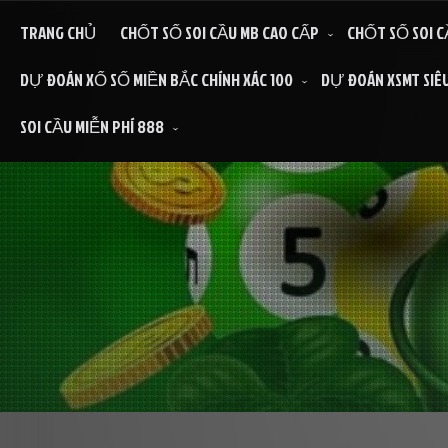
Skip
to
TRANG CHỦ
CHỐT SỐ SOI CẦU MB CAO CẤP
CHỐT SỐ SOI C
content
DỰ ĐOÁN XỔ SỐ MIỀN BẮC CHÍNH XÁC 100
DỰ ĐOÁN XSMT SIÊ
SOI CẦU MIỄN PHÍ 888