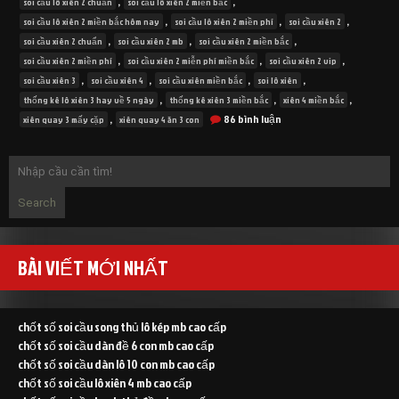
,
,
soi cầu lô xiên 2 chuẩn
soi cầu lô xiên 2 miền bắc
,
,
,
soi cầu lô xiên 2 miền bắc hôm nay
soi cầu lô xiên 2 miền phí
soi cầu xiên 2
,
,
,
soi cầu xiên 2 chuẩn
soi cầu xiên 2 mb
soi cầu xiên 2 miền bắc
,
,
,
soi cầu xiên 2 miền phí
soi cầu xiên 2 miễn phí miền bắc
soi cầu xiên 2 vip
,
,
,
,
soi cầu xiên 3
soi cầu xiên 4
soi cầu xiên miền bắc
soi lô xiên
,
,
,
thống kê lô xiên 3 hay về 5 ngày
thống kê xiên 3 miền bắc
xiên 4 miền bắc
ở
,
86 bình luận
xiên quay 3 mấy cặp
xiên quay 4 ăn 3 con
chốt
số
soi
cầu
lô
Search
xiên
4
mb
cao
BÀI VIẾT MỚI NHẤT
cấp
chốt số soi cầu song thủ lô kép mb cao cấp
chốt số soi cầu dàn đề 6 con mb cao cấp
chốt số soi cầu dàn lô 10 con mb cao cấp
chốt số soi cầu lô xiên 4 mb cao cấp