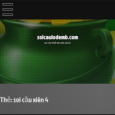
Skip
to
content
soicaulodemb.com
soi cầu lô đề mb siêu chuẩn
Thẻ:
soi cầu xiên 4