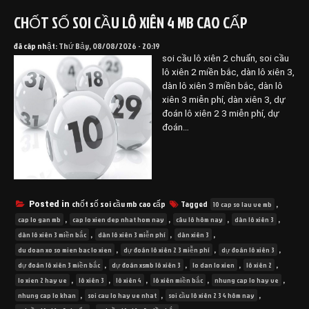
CHỐT SỐ SOI CẦU LÔ XIÊN 4 MB CAO CẤP
đã câp nhật:
Thứ Bảy, 08/08/2026 - 20:19
soi cầu lô xiên 2 chuẩn, soi cầu
lô xiên 2 miền bắc, dàn lô xiên 3,
dàn lô xiên 3 miền bắc, dàn lô
xiên 3 miễn phí, dàn xiên 3, dự
đoán lô xiên 2 3 miễn phí, dự
đoán…
chốt số soi cầu mb cao cấp
Tagged
,
Posted in
10 cap so lau ve mb
,
,
,
,
cap lo gan mb
cap lo xien dep nhat hom nay
câu lô hôm nay
dàn lô xiên 3
,
,
,
dàn lô xiên 3 miền bắc
dàn lô xiên 3 miễn phí
dàn xiên 3
,
,
,
du doan xo so mien bac lo xien
dự đoán lô xiên 2 3 miễn phí
dự đoán lô xiên 3
,
,
,
,
dự đoán lô xiên 3 miền bắc
dự đoán xsmb lô xiên 3
lo dan lo xien
lô xiên 2
,
,
,
,
,
lo xien 2 hay ve
lô xiên 3
lô xiên 4
lô xiên miền bắc
nhung cap lo hay ve
,
,
,
nhung cap lo khan
soi cau lo hay ve nhat
soi cầu lô xiên 2 3 4 hôm nay